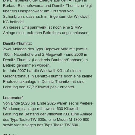
Die Einspeisung der Energie aus den Anlagen in
Burkau, Bischofswerda un
d Demitz-Thumitz erfolgt
über ein Umspannwerk am Ortsrand von
Schönbrunn, dass sich im Eigentum der Windwelt
KG befindet.
An dieses Umspannwerk ist noch eine 2 MW
-
Anlage eines externen Betreibers angeschlossen.
Demitz-Thumitz:
Zwei Anlagen des Typs Repower M82 mit jeweils
100m Nabenhöhe und 2 Megawatt - sind 2006 in
Demitz-Thumitz (Landkreis Bautzen/Sachsen) in
Betrieb genommen worden.
Im Jahr 2007 hat die Windwelt KG auf einem
Geschäftshaus in Demitz-Thumitz noch eine kleine
Photovoltaikanlage in Demitz-Thumitz mit einer
Leistung von 17,7 Kilowatt peak errichtet.
Leutersdorf:
Von Ende 2023 bis Ende 2025 waren sechs weitere
Windenergieanlage mit jeweils 600 Kilowatt
Leistung im Bestand der Windwelt KG. Eine Anlage
des Typs Tacke TW 600e, eine Micon M
1800-600
sowie vier Anlagen des Typs Tacke TW 600.