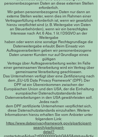
personenbezogenen Daten an diese externen Stellen
erforderlich.
Wir geben personenbezogene Daten nur dann an
externe Stellen weiter, wenn dies im Rahmen einer
Vertragserfüllung erforderlich ist, wenn wir gesetzlich
hierzu verpflichtet sind (z. B. Weitergabe von Daten
an Steuerbehörden), wenn wir ein berechtigtes
Interesse nach Art. 6 Abs. 1 lit. f DSGVO an der
Weitergabe
haben oder wenn eine sonstige Rechtsgrundlage die
Datenweitergabe erlaubt. Beim Einsatz von
Auftragsverarbeitern geben wir personenbezogene
Daten unserer Kunden nur auf Grundlage eines
gültigen
Vertrags über Auftragsverarbeitung weiter. Im Falle
einer gemeinsamen Verarbeitung wird ein Vertrag über
gemeinsame Verarbeitung geschlossen.
Das Unternehmen verfügt über eine Zertifizierung nach
dem „EU-US Data Privacy Framework“ (DPF). Der
DPF ist ein Übereinkommen zwischen der
Europäischen Union und den USA, der die Einhaltung
europäischer Datenschutzstandards bei
Datenverarbeitungen in den USA gewährleisten soll.
Jedes nach
dem DPF zertifizierte Unternehmen verpflichtet sich,
diese Datenschutzstandards einzuhalten. Weitere
Informationen hierzu erhalten Sie vom Anbieter unter
folgendem Link:
https://www.dataprivacyframework.gov/s/participant-
search/participant-
detail?
contact=true&id=a2zt0000000GnbGAAS&status=Activ