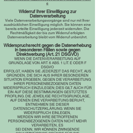
e
Widerruf Ihrer Einwilligung zur
Datenverarbeitung
Viele Datenverarbeitungsvorgänge sind nur mit Ihrer
ausdrücklichen Einwilligung möglich. Sie können eine
bereits erteilte Einwilligung jederzeit widerrufen. Die
Rechtmäßigkeit der bis zum Widerruf erfolgten
Datenverarbeitung bleibt vom Widerruf unberührt.
Widerspruchsrecht gegen die Datenerhebung
in besonderen Fällen sowie gegen
Direktwerbung (Art. 21 DSGVO)
WENN DIE DATENVERARBEITUNG AUF
GRUNDLAGE VON ART. 6 ABS. 1 LIT. E ODER F
DSGVO
ERFOLGT, HABEN SIE JEDERZEIT DAS RECHT, AUS
GRÜNDEN, DIE SICH AUS IHRER BESONDEREN
SITUATION ERGEBEN, GEGEN DIE VERARBEITUNG
IHRER PERSONENBEZOGENEN DATEN
WIDERSPRUCH EINZULEGEN; DIES GILT AUCH FÜR
EIN AUF DIESE BESTIMMUNGEN GESTÜTZTES
PROFILING. DIE JEWEILIGE RECHTSGRUNDLAGE,
AUF DENEN EINE VERARBEITUNG BERUHT,
ENTNEHMEN SIE DIESER
DATENSCHUTZERKLÄRUNG. WENN SIE
WIDERSPRUCH EINLEGEN,
WERDEN WIR IHRE BETROFFENEN
PERSONENBEZOGENEN DATEN NICHT MEHR
VERARBEITEN, ES
SEI DENN, WIR KÖNNEN ZWINGENDE