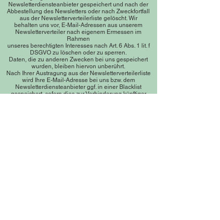
Newsletterdiensteanbieter gespeichert und nach der
Abbestellung des Newsletters oder nach Zweckfortfall
aus der Newsletterverteilerliste gelöscht. Wir
behalten uns vor, E-Mail-Adressen aus unserem
Newsletterverteiler nach eigenem Ermessen im
Rahmen
unseres berechtigten Interesses nach Art. 6 Abs. 1 lit. f
DSGVO zu löschen oder zu sperren.
Daten, die zu anderen Zwecken bei uns gespeichert
wurden, bleiben hiervon unberührt.
Nach Ihrer Austragung aus der Newsletterverteilerliste
wird Ihre E-Mail-Adresse bei uns bzw. dem
Newsletterdiensteanbieter ggf. in einer Blacklist
gespeichert, sofern dies zur Verhinderung künftiger
Mailings erforderlich ist. Die Daten aus der Blacklist
werden nur für diesen Zweck verwendet und nicht mit
anderen Daten zusammengeführt. Dies dient sowohl
Ihrem Interesse als auch unserem Interesse an der
Einhaltung der gesetzlichen Vorgaben beim Versand
von Newslettern (berechtigtes Interesse im Sinne des
Art. 6 Abs. 1 lit. f DSGVO). Die Speicherung in der
Blacklist ist zeitlich nicht befristet. Sie können der
Speicherung widersprechen, sofern Ihre Interessen
unser berechtigtes Interesse überwiegen.
6. Plugins und Tools
YouTube mit erweitertem Datenschutz
Diese Website bindet Videos der Website YouTube ein.
Betreiber der Seiten ist die Google Ireland Limited
(„Google“), Gordon House, Barrow Street, Dublin 4,
Irland.
Wir nutzen YouTube im erweiterten Datenschutzmodus.