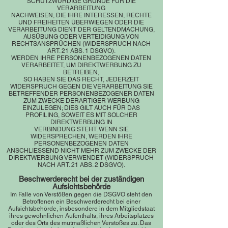
SCHUTZWÜRDIGE GRÜNDE FÜR DIE
VERARBEITUNG
NACHWEISEN, DIE IHRE INTERESSEN, RECHTE
UND FREIHEITEN ÜBERWIEGEN ODER DIE
VERARBEITUNG DIENT DER GELTENDMACHUNG,
AUSÜBUNG ODER VERTEIDIGUNG VON
RECHTSANSPRÜCHEN (WIDERSPRUCH NACH
ART. 21 ABS. 1 DSGVO).
WERDEN IHRE PERSONENBEZOGENEN DATEN
VERARBEITET, UM DIREKTWERBUNG ZU
BETREIBEN,
SO HABEN SIE DAS RECHT, JEDERZEIT
WIDERSPRUCH GEGEN DIE VERARBEITUNG SIE
BETREFFENDER PERSONENBEZOGENER DATEN
ZUM ZWECKE DERARTIGER WERBUNG
EINZULEGEN; DIES GILT AUCH FÜR DAS
PROFILING, SOWEIT ES MIT SOLCHER
DIREKTWERBUNG IN
VERBINDUNG STEHT. WENN SIE
WIDERSPRECHEN, WERDEN IHRE
PERSONENBEZOGENEN DATEN
ANSCHLIESSEND NICHT MEHR ZUM ZWECKE DER
DIREKTWERBUNG VERWENDET (WIDERSPRUCH
NACH ART. 21 ABS. 2 DSGVO).
Beschwerderecht bei der zuständigen
Aufsichtsbehörde
Im Falle von Verstößen gegen die DSGVO steht den
Betroffenen ein Beschwerderecht bei einer
Aufsichtsbehörde, insbesondere in dem Mitgliedstaat
ihres gewöhnlichen Aufenthalts, ihres Arbeitsplatzes
oder des Orts des mutmaßlichen Verstoßes zu. Das