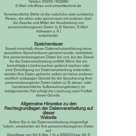
Telefon: 05250 / 932680
E-Mail: info@bau-und-umwelttechnik.de
Verantwortliche Stelle ist die natürliche oder juristische
Person, die allein oder gemeinsam mit anderen über
die Zwecke und Mittel der Verarbeitung von
personenbezogenen Daten (z. B. Namen, E-Mail-
Adressen o. Ä.)
entscheidet.
Speicherdauer
Soweit innerhalb dieser Datenschutzerklärung keine
speziellere Speicherdauer genannt wurde, verbleiben
Ihre personenbezogenen Daten bei uns, bis der Zweck
für die Datenverarbeitung entfällt. Wenn Sie ein
berechtigtes Löschersuchen geltend machen oder
eine Einwilligung zur Datenverarbeitung widerrufen,
werden Ihre Daten gelöscht, sofern wir keine anderen
rechtlich zulässigen Gründe für die Speicherung Ihrer
personenbezogenen Daten haben (z. B. steuer- oder
handelsrechtliche Aufbewahrungsfristen); im
letztgenannten Fall erfolgt die Löschung nach Fortfall
dieser Gründe.
Allgemei
ne Hinweise zu den
Rechtsgrundlagen der Datenverarbeitung auf
dieser
Website
Sofern Sie in die Datenverarbeitung eingewilligt
haben, verarbeiten wir Ihre personenbezogenen Daten
auf
Grundlage von Art. 6 Abs. 1 lit. a DSGVO bzw. Art. 9