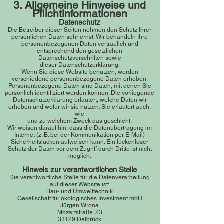
3. Allgemeine
Hinweise und
Pflichtinformationen
Datenschutz
Die Betreiber dieser Seiten nehmen den Schutz Ihrer
persönlichen Daten sehr ernst. Wir behandeln Ihre
personenbezogenen Daten vertraulich und
entsprechend den gesetzlichen
Datenschutzvorschriften sowie
dieser Datenschutzerklärung.
Wenn Sie diese Website benutzen, werden
verschiedene personenbezogene Daten erhoben.
Personenbezogene Daten sind Daten, mit denen Sie
persönlich identifiziert werden können. Die vorliegende
Datenschutzerklärung erläutert, welche Daten wir
erheben und wofür wir sie nutzen. Sie erläutert auch,
wie
und zu welchem Zweck das geschieht.
Wir weisen darauf hin, dass die Datenübertragung im
Internet (z. B. bei der Kommunikation per E-Mail)
Sicherheitslücken aufweisen kann. Ein lückenloser
Schutz der Daten vor dem Zugriff durch Dritte ist nicht
möglich.
Hinweis zu
r verantwortlichen Stelle
Die verantwortli
che Stelle für die Datenverarbeitung
auf dieser Website ist:
Bau- und Umwelttechnik
Gesellschaft für ökologisches Investment mbH
Jürgen Wrona
Mozartstraße. 23
33129 Delbrück