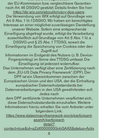
der EU-Kommission bzw. vergleichbare Garantien
nach Art. 46 DSGVO gestützt. Details finden Sie hier:
https://de.wix.com/about/privacy-dpa-users
.
Die Verwendung von WIX erfolgt auf Grundlage von
Art. 6 Abs. 1 lit. f DSGVO. Wir haben ein berechtigtes
Interesse an einer möglichst zuverlässigen Darstellung
unserer Website. Sofern eine entsprechende
Einwilligung abgefragt wurde, erfolgt die Verarbeitung
ausschließlich auf Grundlage von Art. 6 Abs. 1 lit. a
DSGVO und § 25 Abs. 1 TTDSG, soweit die
Einwilligung die Speicherung von Cookies oder den
Zugriff auf
Informationen im Endgerät des Nutzers (z. B. Device-
Fingerprinting) im Sinne des TTDSG umfasst. Die
Einwilligung ist jederzeit widerrufbar.
Das Unternehmen verfügt über eine Zertifizierung nach
dem „EU-US Data Privacy Framework“ (DPF). Der
DPF ist ein Übereinkommen zwischen der
Europäischen Union und den USA, der die Einhaltung
europäischer Datenschutzstandards bei
Datenverarbeitungen in den USA gewährleisten soll.
Jedes nach
dem DPF zertifizierte Unternehmen verpflichtet sich,
diese Datenschutzstandards einzuhalten. Weitere
Informationen hierzu erhalten Sie vom Anbieter unter
folgendem Link:
https://www.dataprivacyframework.gov/s/participant-
search/participant-
detail?
contact=true&id=a2zt0000000GnbGAAS&status=Activ
e