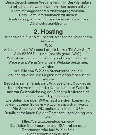
Beim Besuch dieser Website kann Ihr Surf-Verhalten
statistisch ausgewertet werden. Das geschieht vor
allem mit sogenannten Analyseprogrammen.
Detaillierte Informationen zu diesen
Analyseprogrammen finden Sie in der folgenden
Datenschutzerklärung.
2. Hosting
Wir hosten die Inhalte unserer Website bei folgendem
Anbieter:
W
IX
Anbieter ist die Wix.com Ltd., 40 Namal Tel Aviv St., Tel
Aviv 6350671, Israel (nachfolgend „WIX“).
WIX ist ein Tool zum Erstellen und zum Hosten von
Webseiten. Wenn Sie unsere Website besuchen,
werden
mit Hilfe von WIX das Nutzerverhalten, die
Besucherquellen, die Region der Websitebesucher
und die
Besucherzahlen analysiert. WIX speichert Cookies auf
Ihrem Browser, die für die Darstellung der Website
und zur Gewährleistung der Sicherheit erforderlich
sind (notwendige Cookies).
Die Daten, die über WIX erfasst werden, können auf
verschiedenen Servern weltweit gespeichert werden.
Die Server von WIX stehen u. a. in den USA.
Details entnehmen Sie der Datenschutzerklärung von
WIX:
https://de.wix.com/about/privacy.
Die Datenübertragung in die USA und sonstige
Drittstaaten wird laut WIX auf die
Standardvertragsklauseln