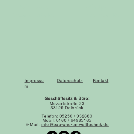
Windpark
Windpark
Oberlausitz KG
Freckleben KG
Impressu
Datenschutz
Kontakt
m
Geschäftssitz & Büro:
Mozartstraße 23
33129 Delbrück
Telefon: 05250 / 932680
Mobil: 0160 / 94985165
E-Mail:
info@bau-und-umwelttechnik.de