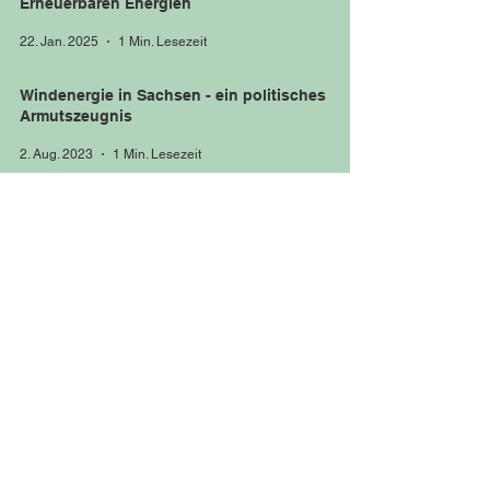
Erneuerbaren Energien
22. Jan. 2025
1 Min. Lesezeit
Windenergie in Sachsen - ein politisches
Armutszeugnis
2. Aug. 2023
1 Min. Lesezeit
3. OWL-Fachtagung Solar: Kritik an NRW-
Förderprogramm
1. Apr. 2022
1 Min. Lesezeit
Alle ansehen
Kontakt
Impressum
Datenschutz
Geschäftssitz & Büro:
Mozartstraße 23
33129 Delbrück