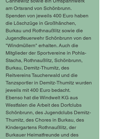
Cannewitz sowie ein Umspannwerk 
am Ortsrand von Schönbrunn. 
Spenden von jeweils 400 Euro haben 
die Löschzüge in Großhänchen, 
Burkau und Rothnaußlitz sowie die 
Jugendfeuerwehr Schönbrunn von den 
"Windmüllern" erhalten. Auch die 
Mitglieder der Sportvereine in Pohla-
Stacha, Rothnaußlitz, Schönbrunn, 
Burkau, Demitz-Thumitz, des 
Reitvereins Taucherwald und die 
Tanzsportler in Demitz-Thumitz wurden 
jeweils mit 400 Euro bedacht. 
Ebenso hat die Windwelt KG aus 
Westfalen die Arbeit des Dorfclubs 
Schönbrunn, des Jugendclubs Demitz-
Thumitz, des Chores in Burkau, des 
Kindergartens Rothnaußlitz, der 
Burkauer Heimatfreunde und des 