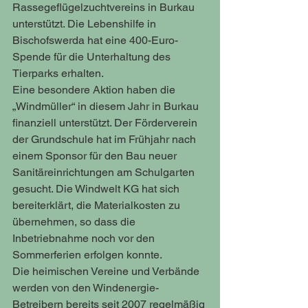
Rassegeflügelzuchtvereins in Burkau 
unterstützt. Die Lebenshilfe in 
Bischofswerda hat eine 400-Euro-
Spende für die Unterhaltung des 
Tierparks erhalten. 
Eine besondere Aktion haben die 
„Windmüller“ in diesem Jahr in Burkau 
finanziell unterstützt. Der Förderverein 
der Grundschule hat im Frühjahr nach 
einem Sponsor für den Bau neuer 
Sanitäreinrichtungen am Schulgarten 
gesucht. Die Windwelt KG hat sich 
bereiterklärt, die Materialkosten zu 
übernehmen, so dass die 
Inbetriebnahme noch vor den 
Sommerferien erfolgen konnte. 
Die heimischen Vereine und Verbände 
werden von den Windenergie-
Betreibern bereits seit 2007 regelmäßig 