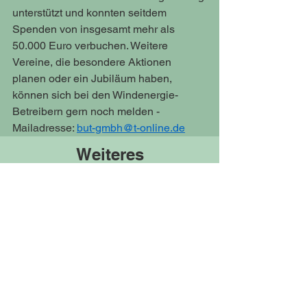
unterstützt und konnten seitdem 
Spenden von insgesamt mehr als 
50.000 Euro verbuchen. Weitere 
Vereine, die besondere Aktionen 
planen oder ein Jubiläum haben, 
können sich bei den Windenergie-
Betreibern gern noch melden - 
Mailadresse: 
but-gmbh@t-online.de
Weiteres
Ostwestfalen-Lippe führend bei
Erneuerbaren Energien
22. Jan. 2025
1 Min. Lesezeit
Windenergie in Sachsen - ein politisches
Armutszeugnis
2. Aug. 2023
1 Min. Lesezeit